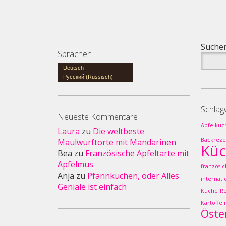
Suchen
Sprachen
Deutsch
Русский
(
Russisch
)
Schlag
Neueste Kommentare
Apfelkuc
Laura
zu
Die weltbeste
Backreze
Maulwurftorte mit Mandarinen
Kü
Bea
zu
Französische Apfeltarte mit
Apfelmus
französi
Anja
zu
Pfannkuchen, oder Alles
internat
Geniale ist einfach
Küche
R
Kartoffel
Öste