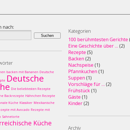
 nach:
Kategorien
100 berühmtesten Gerichte
Eine Geschichte über …
(2)
Rezepte
(5)
Backen
(2)
wörter
Nachspeise
(1)
Pfannkuchen
(1)
hen
backen mit Bananen
Deutsche
Deutsche
Suppen
(1)
pte
che
Vorschläge für …
(2)
Die beliebtesten Rezepte
Frühstück
(1)
che Backrezepte
Hähnchen Rezepte
Gäste
(1)
Kinder
(2)
ionale Küche
Klassiker
Mexikanische
ezepte mit Avocado
Rezepte mit
n
Sahnetorte
rreichische Küche
Archiv