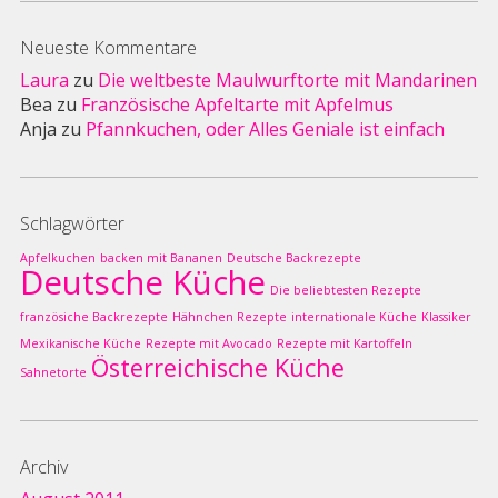
Neueste Kommentare
Laura
zu
Die weltbeste Maulwurftorte mit Mandarinen
Bea
zu
Französische Apfeltarte mit Apfelmus
Anja
zu
Pfannkuchen, oder Alles Geniale ist einfach
Schlagwörter
Apfelkuchen
backen mit Bananen
Deutsche Backrezepte
Deutsche Küche
Die beliebtesten Rezepte
französiche Backrezepte
Hähnchen Rezepte
internationale Küche
Klassiker
Mexikanische Küche
Rezepte mit Avocado
Rezepte mit Kartoffeln
Österreichische Küche
Sahnetorte
Archiv