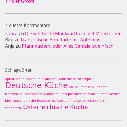
Tiroler Gröstl
Neueste Kommentare
Laura
zu
Die weltbeste Maulwurftorte mit Mandarinen
Bea
zu
Französische Apfeltarte mit Apfelmus
Anja
zu
Pfannkuchen, oder Alles Geniale ist einfach
Schlagwörter
Apfelkuchen
backen mit Bananen
Deutsche Backrezepte
Deutsche Küche
Die beliebtesten Rezepte
französiche Backrezepte
Hähnchen Rezepte
internationale Küche
Klassiker
Mexikanische Küche
Rezepte mit Avocado
Rezepte mit Kartoffeln
Österreichische Küche
Sahnetorte