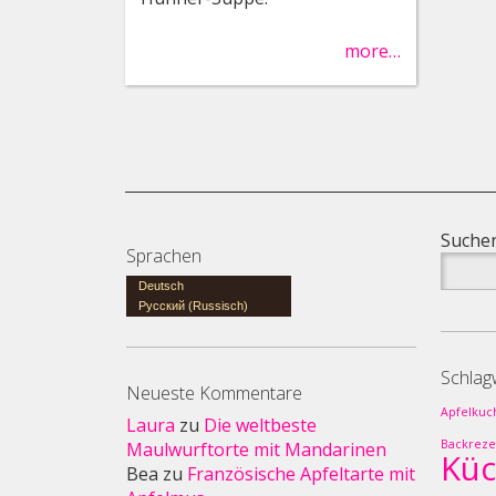
more…
Suchen
Sprachen
Deutsch
Русский
(
Russisch
)
Schlag
Neueste Kommentare
Apfelkuc
Laura
zu
Die weltbeste
Backreze
Maulwurftorte mit Mandarinen
Kü
Bea
zu
Französische Apfeltarte mit